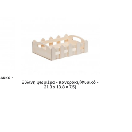
ΔΙΑΒ
Λευκό -
Ξύλινη ψωμι
ΔΙΑΒΑΣΤΕ ΠΕΡΙΣΣΟΤΕΡΑ
26
Ξύλινη ψωμιέρα - πανεράκι,(Φυσικό -
21.3 x 13.8 x 7.5)