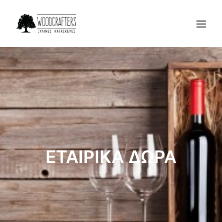
Η ΕΤΑΙΡΙΑ
ΠΡΟΙΟΝΤΑ
ΜΑΣ ΕΜΠΙΣΤΕΥΟΝΤΑΙ
BLOG
ΕΠΙΚΟΙΝΩΝΙΑ
SEARCH
ΕΤΑΙΡΙΚΑ ΔΩΡΑ
CART