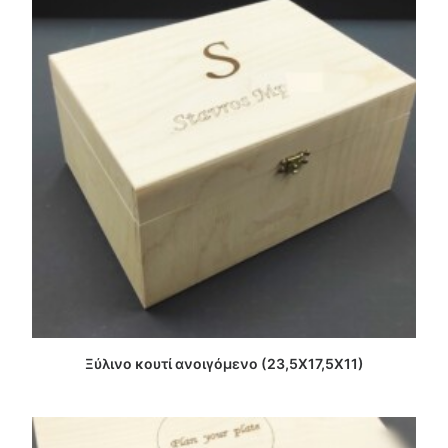
ΔΙΑΒΑΣΤΕ ΠΕΡΙΣΣΟΤΕΡΑ
Ξύλινο κουτί ανοιγόμενο (23,5Χ17,5Χ11)