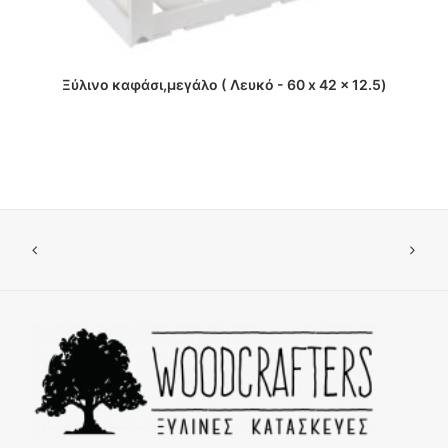
ΔΙΑΒΑΣΤΕ ΠΕΡΙΣΣΟΤΕΡΑ
Ξύλινο καφάσι,μεγάλο ( Λευκό - 60 x 42 x 12.5)
Ξ